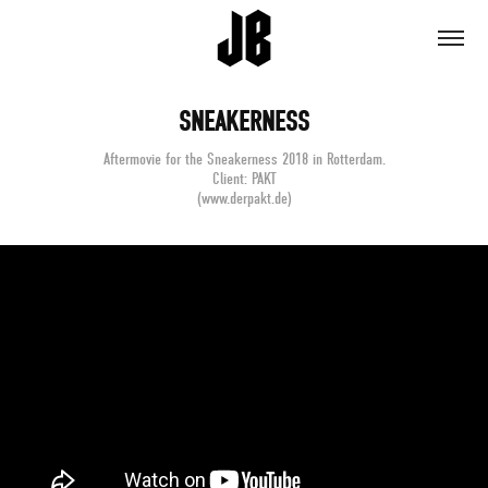
SNEAKERNESS
Aftermovie for the Sneakerness 2018 in Rotterdam.
Client: PAKT
(www.derpakt.de)